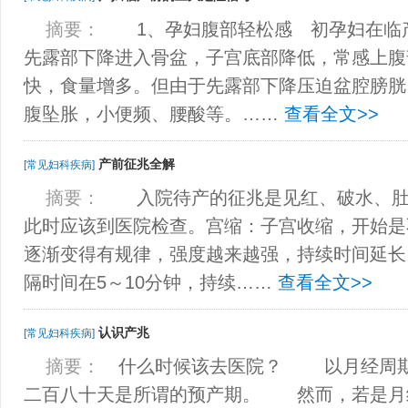
摘要：
1、孕妇腹部轻松感 初孕妇在临产
先露部下降进入骨盆，子宫底部降低，常感上腹
快，食量增多。但由于先露部下降压迫盆腔膀胱
腹坠胀，小便频、腰酸等。……
查看全文>>
产前征兆全解
[常见妇科疾病]
摘要：
入院待产的征兆是见红、破水、肚
此时应该到医院检查。宫缩：子宫收缩，开始是
逐渐变得有规律，强度越来越强，持续时间延长
隔时间在5～10分钟，持续……
查看全文>>
认识产兆
[常见妇科疾病]
摘要：
什么时候该去医院？ 以月经周期
二百八十天是所谓的预产期。 然而，若是月