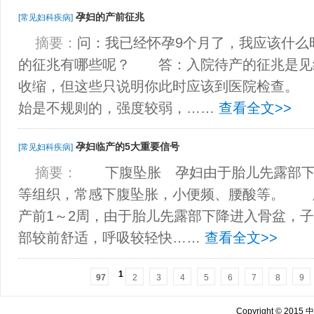
孕妇的产前征兆
[常见妇科疾病]
摘要：
问：我已经怀孕9个月了，我应该什么
的征兆有哪些呢？ 答：入院待产的征兆是见
收缩，但这些只说明你此时应该到医院检查。
始是不规则的，强度较弱，……
查看全文>>
孕妇临产的5大重要信号
[常见妇科疾病]
摘要：
下腹坠胀 孕妇由于胎儿先露部下
等组织，常感下腹坠胀，小便频、腰酸等。 
产前1～2周，由于胎儿先露部下降进入骨盆，
部较前舒适，呼吸较轻快……
查看全文>>
1
97
2
3
4
5
6
7
8
9
Copyright © 201