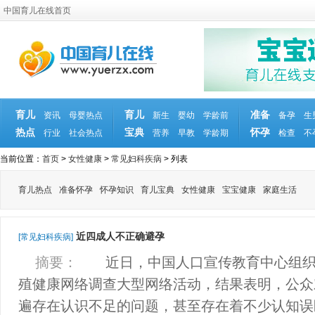
中国育儿在线首页
育儿
育儿
准备
资讯
母婴热点
新生
婴幼
学龄前
备孕
生
热点
宝典
怀孕
行业
社会热点
营养
早教
学龄期
检查
不
当前位置：
首页
>
女性健康
>
常见妇科疾病
> 列表
育儿热点
准备怀孕
怀孕知识
育儿宝典
女性健康
宝宝健康
家庭生活
近四成人不正确避孕
[常见妇科疾病]
摘要：
近日，中国人口宣传教育中心组织
殖健康网络调查大型网络活动，结果表明，公众
遍存在认识不足的问题，甚至存在着不少认知误