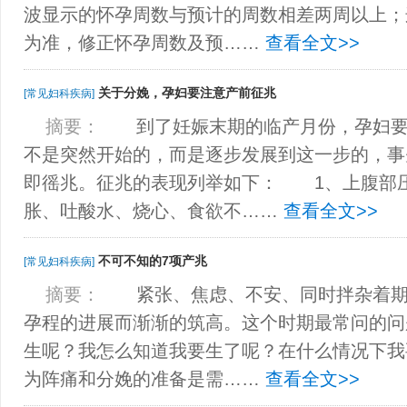
波显示的怀孕周数与预计的周数相差两周以上；
为准，修正怀孕周数及预……
查看全文>>
关于分娩，孕妇要注意产前征兆
[常见妇科疾病]
摘要：
到了妊娠末期的临产月份，孕妇要
不是突然开始的，而是逐步发展到这一步的，事
即徭兆。征兆的表现列举如下： 1、上腹
胀、吐酸水、烧心、食欲不……
查看全文>>
不可不知的7项产兆
[常见妇科疾病]
摘要：
紧张、焦虑、不安、同时拌杂着期
孕程的进展而渐渐的筑高。这个时期最常问的问
生呢？我怎么知道我要生了呢？在什么情况下
为阵痛和分娩的准备是需……
查看全文>>