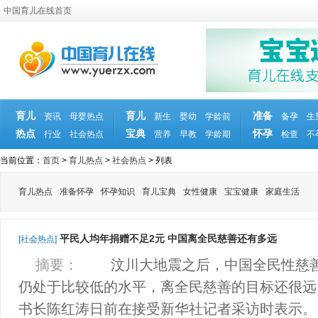
中国育儿在线首页
育儿
育儿
准备
资讯
母婴热点
新生
婴幼
学龄前
备孕
生
热点
宝典
怀孕
行业
社会热点
营养
早教
学龄期
检查
不
当前位置：
首页
>
育儿热点
>
社会热点
> 列表
育儿热点
准备怀孕
怀孕知识
育儿宝典
女性健康
宝宝健康
家庭生活
平民人均年捐赠不足2元 中国离全民慈善还有多远
[社会热点]
摘要：
汶川大地震之后，中国全民性慈善
仍处于比较低的水平，离全民慈善的目标还很远
书长陈红涛日前在接受新华社记者采访时表示