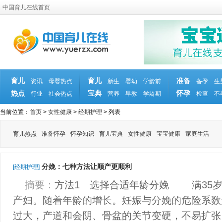
中国育儿在线首页
育儿
育儿
准备
资讯
母婴热点
新生
婴幼
学龄前
备孕
生
热点
宝典
怀孕
行业
社会热点
营养
早教
学龄期
检查
不
当前位置：
首页
>
女性健康
>
经期护理
> 列表
育儿热点
准备怀孕
怀孕知识
育儿宝典
女性健康
宝宝健康
家庭生活
分娩：七种方法让顺产更顺利
[经期护理]
摘要：
方法1 选择合适年龄分娩 满35
产妇。随着年龄的增长。妊娠与分娩的危险系
过大，产道和会阴、骨盆的关节变硬，不易扩张