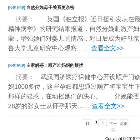
自然分娩母子关系更亲密
[经期护理]
摘要：
英国《独立报》近日援引发表在最
精神病学》的研究结果报道，自然分娩刺激产妇
蒙，增强她们对婴儿的情感，对日后成为好母
鲁大学儿童研究中心观察……
查看全文>>
专家解惑：顺产准妈妈的烦扰
[经期护理]
摘要：
武汉同济医疗保健中心开设顺产门诊
妈1000多位，这些孕妇都想通过顺产将宝宝生
那样的疑惑，在动摇她们的决心。 分娩能
28岁的张女士从怀孕那天……
查看全文>>
1
17
2
下一
尾页
页
Copyright © 201