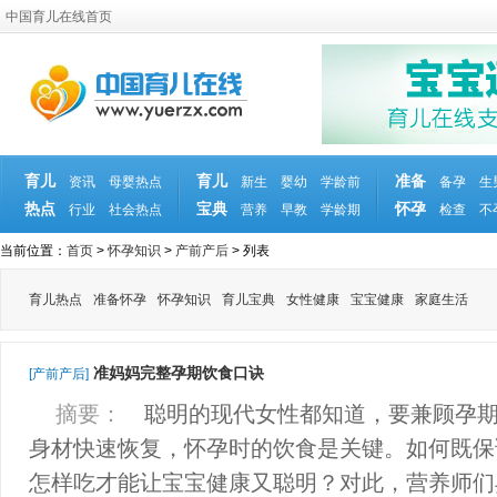
中国育儿在线首页
育儿
育儿
准备
资讯
母婴热点
新生
婴幼
学龄前
备孕
生
热点
宝典
怀孕
行业
社会热点
营养
早教
学龄期
检查
不
当前位置：
首页
>
怀孕知识
>
产前产后
> 列表
育儿热点
准备怀孕
怀孕知识
育儿宝典
女性健康
宝宝健康
家庭生活
准妈妈完整孕期饮食口诀
[产前产后]
摘要：
聪明的现代女性都知道，要兼顾孕期
身材快速恢复，怀孕时的饮食是关键。如何既保
怎样吃才能让宝宝健康又聪明？对此，营养师们