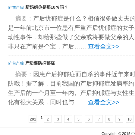
新妈妈你是那10％吗？
[产前产后]
摘要：
产后忧郁症是什么？相信很多做丈夫
是一年前北京市一位患有严重产后忧郁症的女子
动性事件，却给那些做了父亲或将要做父亲的人
非只在产前是个宝，产后……
查看全文>>
产后要防抑郁症
[产前产后]
摘要：
因患产后抑郁症而自杀的事件近年来
防哦！据了解，目前我国的产后抑郁症发病率约
生产后的一个月至一年内。产后抑郁症与女性生
化有很大关系，同时也与……
查看全文>>
1
291
2
3
4
5
6
7
8
9
10
Copyright © 201