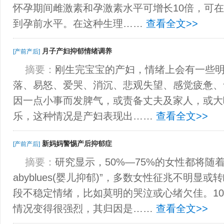
怀孕期间雌激素和孕激素水平可增长10倍，可在
到孕前水平。在这种生理……
查看全文>>
月子产妇抑郁情绪调养
[产前产后]
摘要：
刚生完宝宝的产妇，情绪上会有一些
落、易怒、爱哭、消沉、悲观失望、感觉疲惫、
因一点小事而发脾气，或责备丈夫及家人，或大
乐，这种情况是产妇表现出……
查看全文>>
新妈妈警惕产后抑郁症
[产前产后]
摘要：
研究显示，50%—75%的女性都将随
abyblues(婴儿抑郁)”，多数女性征兆不明显
段不稳定情绪，比如莫明的哭泣或心绪欠佳。10
情况变得很强烈，其归因是……
查看全文>>