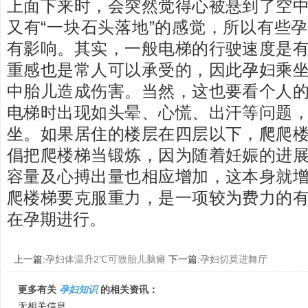
上面下来时，会突然觉得心被悬到了空
又有“一块石头落地”的感觉，所以有些
有影响。其实，一般电梯的行驶速度是
重感也是常人可以承受的，因此孕妇乘
中胎儿造成伤害。当然，这也要看个人
电梯时出现如头晕、心慌、出汗等问题
坐。如果居住的楼层在四层以下，爬爬
倡把爬楼梯当锻炼，因为随着妊娠的进
容量及心搏出量也相应增加，这本身就
爬楼梯要克服重力，是一项较为费力的
在孕期进行。
上一篇:
孕妇体温升2℃可致胎儿脑瘫
下一篇:
孕妇切莫进舞厅
更多有关
孕妇知识
的相关资讯：
无相关信息