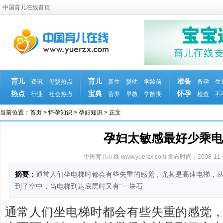
中国育儿在线首页
育儿
育儿
准备
资讯
母婴热点
新生
婴幼
学龄前
备孕
生
热点
宝典
怀孕
行业
社会热点
营养
早教
学龄期
检查
不
当前位置：
首页
>
怀孕知识
>
孕妇知识
> 正文
孕妇太敏感最好少乘电
中国育儿在线 www.yuerzx.com
发布时间：2008-11-07
摘要：
通常人们坐电梯时都会有些失重的感觉，尤其是高速电梯，
到了空中，当电梯到达底层时又有“一块石
通常人们坐电梯时都会有些失重的感觉