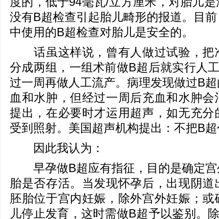
度的，低于94毫瓦/立方厘米，对胎儿
没有B超检查引起胎儿畸形的报道。目前
中使用的B超检查对胎儿是安全的。
话虽这样说，曾有人做过试验，把准
分成两组，一组术前做B超后就实行人工
过一周再做人工流产。病理发现做过B超
血和水肿，但经过一周后充血和水肿会
提出，在必要时才运用超声，如无充分
受到照射。美国超声机构提出：不把B超
因此我认为：
早孕做B超应有指征，目的是确定宫
胎是否存活。当发现怀孕后，出现阴道
胚胎位于宫内妊娠，除外宫外妊娠；或
儿停止发育，这时需做B超予以鉴别。除