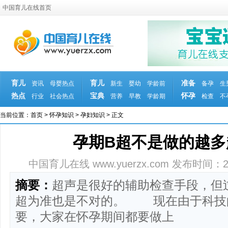
中国育儿在线首页
育儿
育儿
准备
资讯
母婴热点
新生
婴幼
学龄前
备孕
生
热点
宝典
怀孕
行业
社会热点
营养
早教
学龄期
检查
不
当前位置：
首页
>
怀孕知识
>
孕妇知识
> 正文
孕期B超不是做的越多
中国育儿在线 www.yuerzx.com
发布时间：2008
摘要：
超声是很好的辅助检查手段，但
超为准也是不对的。 现在由于科技
要，大家在怀孕期间都要做上