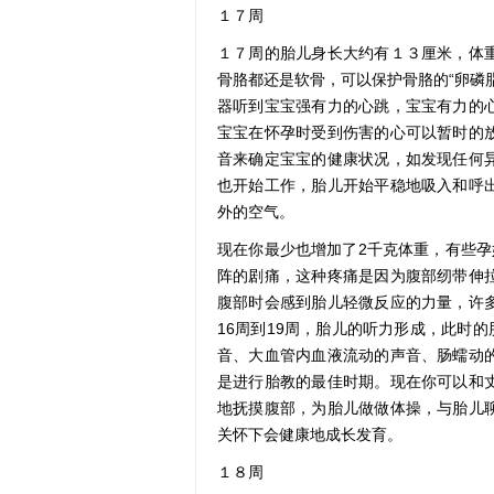
１７周
１７周的胎儿身长大约有１３厘米，体
骨胳都还是软骨，可以保护骨胳的“卵磷
器听到宝宝强有力的心跳，宝宝有力的
宝宝在怀孕时受到伤害的心可以暂时的
音来确定宝宝的健康状况，如发现任何
也开始工作，胎儿开始平稳地吸入和呼
外的空气。
现在你最少也增加了2千克体重，有些孕
阵的剧痛，这种疼痛是因为腹部纫带伸
腹部时会感到胎儿轻微反应的力量，许
16周到19周，胎儿的听力形成，此时
音、大血管内血液流动的声音、肠蠕动
是进行胎教的最佳时期。现在你可以和
地抚摸腹部，为胎儿做做体操，与胎儿
关怀下会健康地成长发育。
１８周