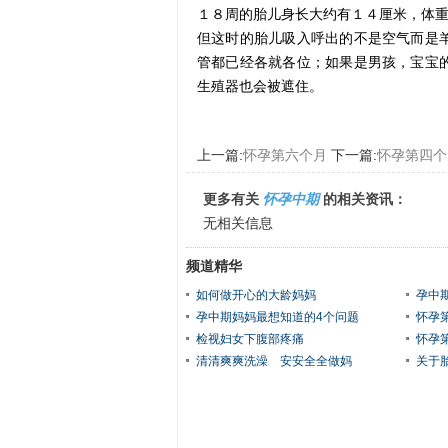
１８周的胎儿身长大约有１４厘米，体重
但这时的胎儿吸入呼出的不是空气而是
管都已经各就各位；如果是男孩，宝宝
生殖器也会被遮住。
上一篇:
怀孕第六个月
下一篇:
怀孕第四个
更多有关
怀孕中期
的相关资讯：
无相关信息
频道精华
如何做开心的大龄妈妈
孕中
孕中期妈妈最想知道的4个问题
怀孕
检视妇女下腹部疼痛
怀孕
清清爽爽洗澡 安安全全做妈
关于