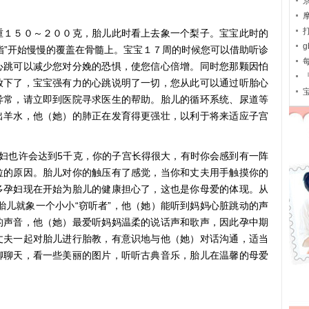
重１５０～２００克，胎儿此时看上去象一个梨子。宝宝此时的
脂”开始慢慢的覆盖在骨髓上。宝宝１７周的时候您可以借助听诊
心跳可以减少您对分娩的恐惧，使您信心倍增。同时您那颗因怕
放下了，宝宝强有力的心跳说明了一切，您从此可以通过听胎心
异常，请立即到医院寻求医生的帮助。胎儿的循环系统、尿道等
出羊水，他（她）的肺正在发育得更强壮，以利于将来适应子宫
妇也许会达到5千克，你的子宫长得很大，有时你会感到有一阵
拉的原因。胎儿对你的触压有了感觉，当你和丈夫用手触摸你的
多孕妇现在开始为胎儿的健康担心了，这也是你母爱的体现。从
的胎儿就象一个小小“窃听者”，他（她）能听到妈妈心脏跳动的声
的声音，他（她）最爱听妈妈温柔的说话声和歌声，因此孕中期
丈夫一起对胎儿进行胎教，有意识地与他（她）对话沟通，适当
聊聊天，看一些美丽的图片，听听古典音乐，胎儿在温馨的母爱