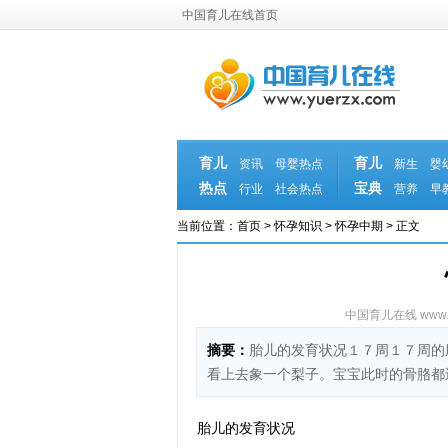
中国育儿在线首页
育儿
育儿
资讯
母婴热点
新生
婴
热点
宝典
行业
社会热点
营养
早
当前位置：
首页
>
怀孕知识
>
怀孕中期
> 正文
中国育儿在线 www.yu
摘要：
胎儿的发育状况１７周１７周的
看上去象一个梨子。宝宝此时的骨胳都
胎儿的发育状况