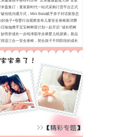
思
京东健康携手善存钙尔奇 “京东健康超值大牌”全新
摩米盈集订：童装新时代一站式采购订货平台正式
上
打破传统沟通方式，Mini Bala赋予亲子对话新形态
gb好孩子×母婴行业观察发布儿童安全座椅新消费
趋
每日瑜伽携手宝宝树树苗计划一起开启 “成长吧树
苗
『妙而舒成长一步纯净肌学步裤婴儿纸尿裤』新品
上
宝得适三合一安全座椅，契合孩子不同阶段的成长
需