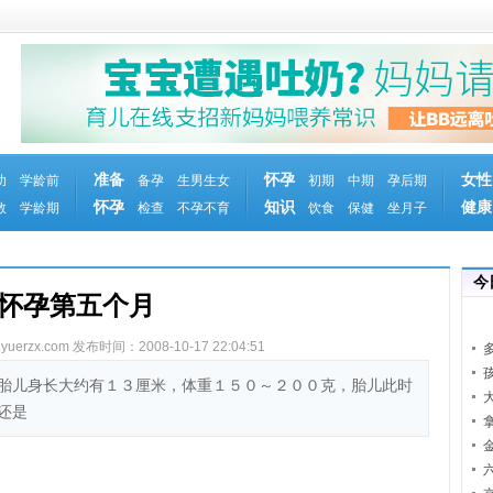
准备
怀孕
女性
幼
学龄前
备孕
生男生女
初期
中期
孕后期
怀孕
知识
健康
教
学龄期
检查
不孕不育
饮食
保健
坐月子
今
怀孕第五个月
erzx.com
发布时间：2008-10-17 22:04:51
胎儿身长大约有１３厘米，体重１５０～２００克，胎儿此时
还是