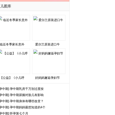
育儿图库
临近冬季家长意外
爱尔兰原装进口牛
【公益】《小儿呼
好妈妈邂逅孕妇节
孕中期]
孕中期乳房千万别过度按
孕中期]
孕中期尿频对胎儿有影响
孕中期]
孕中期身体有哪些改变？
孕中期]
孕中期妈妈最想知道的4个
孕中期]
怀孕第七个月