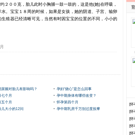
约２００克，胎儿此时小胸脯一鼓一鼓的，这是他(她)在呼吸，
羊水。宝宝１８周的时候，如果是女孩，她的阴道、子宫、输卵
的生殖器已经清晰可见，当然有时因宝宝的位置的不同，小小的
月
期尿频对胎儿有影响吗？
孕妇“烧心”是怎么回事
第七个月
孕中期身体有哪些改变？
第五个月
怀孕第四个月
[怀
胎儿大小的12问
孕中期乳房千万别过度按摩
[怀
[怀
[怀
[怀