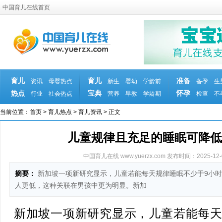
中国育儿在线首页
育儿
育儿
准备
资讯
母婴热点
新生
婴幼
学龄前
备孕
生
热点
宝典
怀孕
行业
社会热点
营养
早教
学龄期
检查
不
当前位置：
首页
>
育儿热点
>
育儿资讯
> 正文
儿童规律且充足的睡眠可降低
中国育儿在线 www.yuerzx.com
发布时间：2025-12-01
摘要：
新加坡一项新研究显示，儿童若能每天规律睡眠不少于9小
人更低，这种关联在男孩中更为明显。新加
新加坡一项新研究显示，儿童若能每天