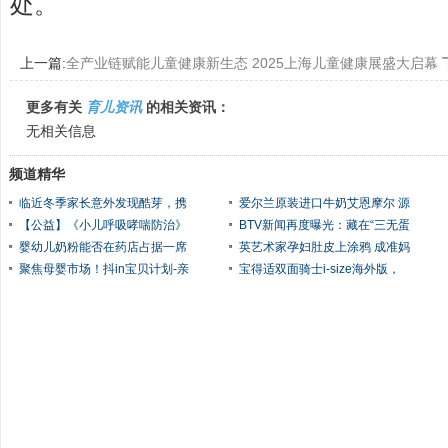
处。
上一篇:
全产业链赋能儿童健康新生态 2025上海儿童健康展盛大启幕
更多有关
育儿资讯
的相关资讯：
无相关信息
频道精华
临近冬季家长意外发现酷芽，携
爱尔兰原装进口牛奶艾恩摩尔 源
【公益】《小儿呼吸哮喘防治》
BTV新闻再度曝光：藏在“三无蛋
婴幼儿奶粉能否在药店占据一席
英艺术家孕妇肚皮上涂鸦 成准妈
聚焦母婴市场！抖in宝贝计划-亲
宝得适双面骑士i-size海外版，