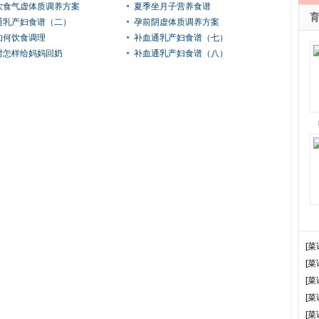
饮食气虚体质调养方案
夏季坐月子营养食谱
通乳产妇食谱（二）
孕前阴虚体质调养方案
如何饮食调理
补血通乳产妇食谱（七）
时怎样给妈妈回奶
补血通乳产妇食谱（八）
[菜
[菜
[菜
[菜
[菜