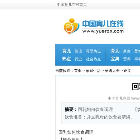
中国育儿在线首页
育儿
育儿
资讯
母婴热点
新生
婴
热点
宝典
行业
社会热点
营养
早
当前位置：
首页
>
家庭生活
>
菜谱大全
> 正文
回
中国育儿在线 www.yu
摘要：
回乳如何饮食调理 【饮食
饮食准备；并且乳母的饮食要清淡。
回乳如何饮食调理
【饮食原则】