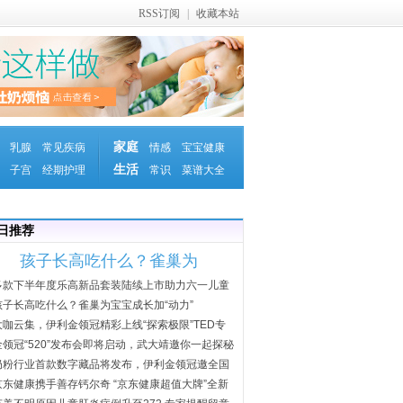
RSS订阅
|
收藏本站
家庭
乳腺
常见疾病
情感
宝宝健康
生活
子宫
经期护理
常识
菜谱大全
日推荐
孩子长高吃什么？雀巢为
多款下半年度乐高新品套装陆续上市助力六一儿童
节
孩子长高吃什么？雀巢为宝宝成长加“动力”
大咖云集，伊利金领冠精彩上线“探索极限”TED专
场
金领冠“520”发布会即将启动，武大靖邀你一起探秘
奶粉行业首款数字藏品将发布，伊利金领冠邀全国
宝
京东健康携手善存钙尔奇 “京东健康超值大牌”全新