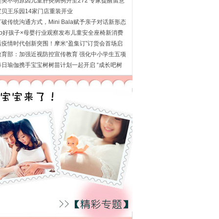
英美不明原因儿童肝炎病例升至272 专家提醒留意
这
宝贝王乐园14家门店重装开业
打破传统沟通方式，Mini Bala赋予亲子对话新形态
gb好孩子×母婴行业观察发布儿童安全座椅新消费
趋
后疫情时代创新突围！摩米“盈集订”订货会首场启
教育部：加强近视防控宣传教育 强化中小学生五项
管
每日瑜伽携手宝宝树树苗计划一起开启 “成长吧树
苗