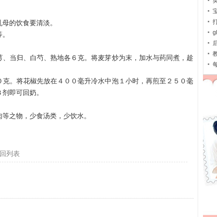
母的饮食要清淡。
等。
、当归、白芍、熟地各６克。将麦芽炒为末，加水与药同煮，趁
克。将花椒先放在４００毫升冷水中泡１小时，再煎至２５０毫
３剂即可回奶。
等之物，少食汤类，少饮水。
回列表