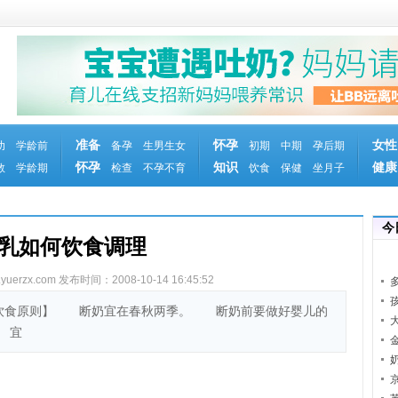
准备
怀孕
女性
幼
学龄前
备孕
生男生女
初期
中期
孕后期
怀孕
知识
健康
教
学龄期
检查
不孕不育
饮食
保健
坐月子
今
乳如何饮食调理
erzx.com
发布时间：2008-10-14 16:45:52
原则】 断奶宜在春秋两季。 断奶前要做好婴儿的
 宜