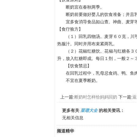
断奶宜在春秋两季。
断奶前要做好婴儿的饮食准备；并且乳
宜多食消导食品如山查、神曲、麦芽
【食疗验方】
（１）回乳四物汤。麦芽６０克，川芎
热服汁。同时并用布束紧两乳。
（２）花椒红糖饮。花椒与红糖各３０
升，放入红糖即成。每日１剂，一般２～
【饮食禁忌】
在回乳过程中，乳母忌食鸡、鸭、鱼肉
不宜在夏季断奶。
上一篇:
断奶时怎样给妈妈回奶
下一篇:
返
更多有关
菜谱大全
的相关资讯：
无相关信息
频道精华