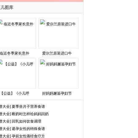
育儿图库
临近冬季家长意外
爱尔兰原装进口牛
【公益】《小儿呼
好妈妈邂逅孕妇节
谱大全]
夏季坐月子营养食谱
谱大全]
断奶时怎样给妈妈回奶
谱大全]
回乳如何饮食调理
谱大全]
避孕女性的特殊食谱
谱大全]
孕前女性痛经食疗方