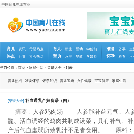
中国育儿在线首页
育儿
育儿
准备
资讯
母婴热点
新生
婴幼
学龄前
备孕
生
热点
宝典
怀孕
行业
社会热点
营养
早教
学龄期
检查
不
当前位置：
首页
>
家庭生活
>
菜谱大全
> 列表
育儿热点
准备怀孕
怀孕知识
育儿宝典
女性健康
宝宝健康
家庭生活
补血通乳产妇食谱（四）
[菜谱大全]
摘要：
人参鸡肉汤 人参能补益元气。人参
髓、活血调经的鸡肉共制成汤菜，具有补气、补
产后气血虚弱所致乳汁不足者食用。 原料：