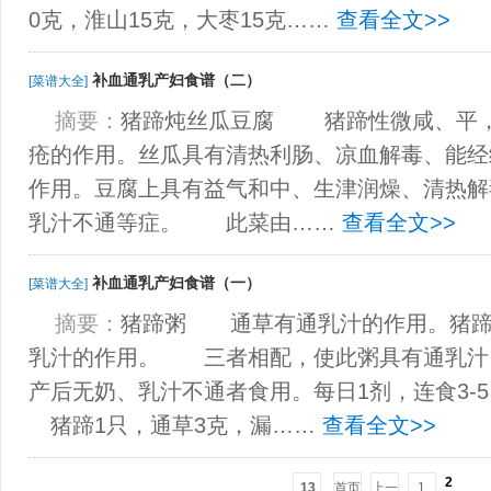
0克，淮山15克，大枣15克……
查看全文>>
补血通乳产妇食谱（二）
[菜谱大全]
摘要：
猪蹄炖丝瓜豆腐 猪蹄性微咸、平，
疮的作用。丝瓜具有清热利肠、凉血解毒、能经
作用。豆腐上具有益气和中、生津润燥、清热解
乳汁不通等症。 此菜由……
查看全文>>
补血通乳产妇食谱（一）
[菜谱大全]
摘要：
猪蹄粥 通草有通乳汁的作用。猪蹄
乳汁的作用。 三者相配，使此粥具有通乳汁
产后无奶、乳汁不通者食用。每日1剂，连
猪蹄1只，通草3克，漏……
查看全文>>
2
13
首页
上一
1