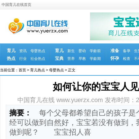
中国育儿在线首页
育儿
育儿
准备
资讯
母婴热点
新生
婴幼
学龄前
备孕
生
热点
宝典
怀孕
行业
社会热点
营养
早教
学龄期
检查
不
当前位置：
首页
>
育儿热点
>
母婴热点
> 正文
如何让你的宝宝人
中国育儿在线 www.yuerzx.com
发布时间：2011
摘要：
每个父母都希望自己的孩子是个
经可以做到自然好，宝宝若没有做到，
做到呢？ 宝宝招人喜