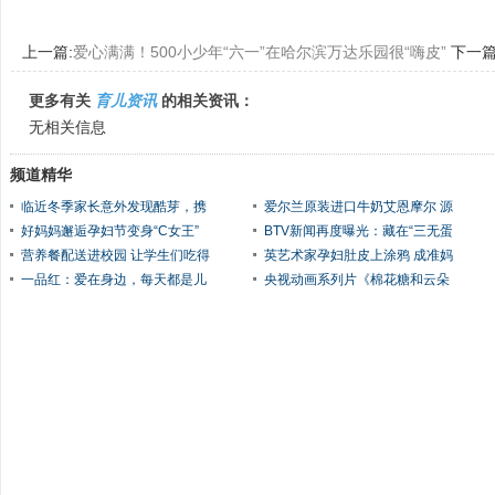
上一篇:
爱心满满！500小少年“六一”在哈尔滨万达乐园很“嗨皮”
下一篇
童长不过同龄人
更多有关
育儿资讯
的相关资讯：
无相关信息
频道精华
临近冬季家长意外发现酷芽，携
爱尔兰原装进口牛奶艾恩摩尔 源
好妈妈邂逅孕妇节变身“C女王”
BTV新闻再度曝光：藏在“三无蛋
营养餐配送进校园 让学生们吃得
英艺术家孕妇肚皮上涂鸦 成准妈
一品红：爱在身边，每天都是儿
央视动画系列片《棉花糖和云朵