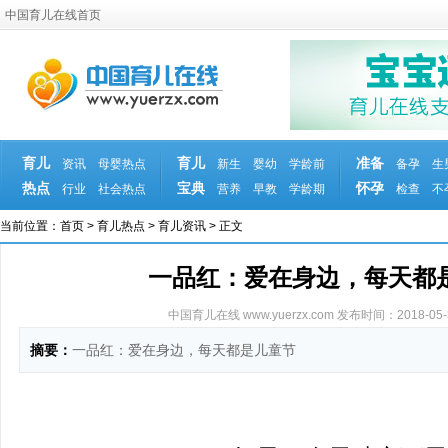
中国育儿在线首页
育儿
育儿
准备
资讯
母婴热点
新生
婴幼
学龄前
备孕
生
热点
宝典
怀孕
行业
社会热点
营养
早教
学龄期
检查
不
当前位置：
首页
>
育儿热点
>
育儿资讯
> 正文
一品红：爱在身边，每天都
中国育儿在线 www.yuerzx.com
发布时间：2018-05-30
摘要：
一品红：爱在身边，每天都是儿童节