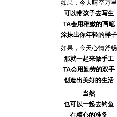
如果，今天晴空万里
可以带孩子去
写生
TA
会
用稚嫩的画笔
涂抹
出你
年轻的样子
如果，今天心情舒畅
那就
一起
来做
手工
TA
会
用勤劳的双手
创造
出
美好的生活
当然
也可以
一起
去
钓鱼
在精心的准备