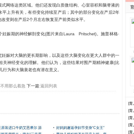
模式网络这类区域。他们还发现白质微结构、心室容积和脑脊液的
水平上升有关，有些变化持续至产后；其中的部分变化在产后2年
他改变则在产后2个月左右恢复至产前类似水平。
神经解剖变化(图片来自Laura Pritschet)。施普林格·
妊娠对大脑的更长期影响，以及这些大脑变化在更大人群中的一
相关神经变化的理解。他们认为，这些结果对围产期精神健康(比
儿行为和大脑衰老也有潜在意义。
：不用那么着急
下一篇:
返回列表
[育
[育
[育
[育
兰原装进口牛奶艾恩摩尔 源
好妈妈邂逅孕妇节变身“C女王”
[育