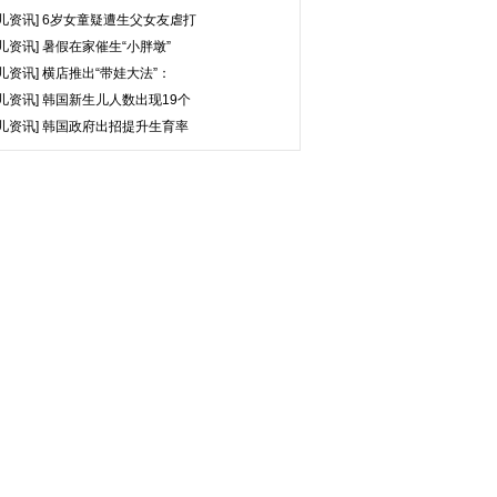
儿资讯]
6岁女童疑遭生父女友虐打
儿资讯]
暑假在家催生“小胖墩”
儿资讯]
横店推出“带娃大法”：
儿资讯]
韩国新生儿人数出现19个
儿资讯]
韩国政府出招提升生育率