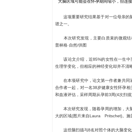
大脑区域可能会在怀孕期间缩小，但连
这项重要研究结果基于对一位母亲的脑
谱之一。
本次研究发现，主要白质束的微观结构集中性
普林格·自然/供图
该论文介绍，近85%的女性在一生中至
生理学变化，但相应的神经变化却并不清
在本项研究中，论文第一作者兼共同通讯作者
合作者一起，对一名38岁健康女性怀孕相关
和血液评估，采样周期从孕前3周(4次扫描)
本次研究发现，随着孕周的增加，大脑
大的区域(图片来自Laura Pritschet)
这些脑扫描与8名对照个体的大脑变化进