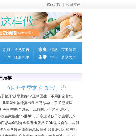
RSS订阅
|
收藏本站
家庭
乳腺
常见疾病
情感
宝宝健康
生活
子宫
经期护理
常识
菜谱大全
日推荐
9月开学季来临 新冠、流
孩子整牙“越早越好”？正畸医生：不用那么着急
“一儿童疑似被遗弃出租屋”系误会，孩子已就医
9月开学季来临 新冠、流感防治不容掉以轻心
暑假在家催生“小胖墩”，乐享运动孩子该去哪儿？
学而思与全球知名科普出版品牌DK达成合作，共创
优
5岁女童学舞蹈摔倒致高位截瘫 涉事培训机构被判