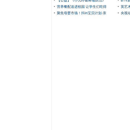
【公益】《小儿呼吸哮喘防治》
BT
营养餐配送进校园 让学生们吃得
英艺
聚焦母婴市场！抖in宝贝计划-亲
央视