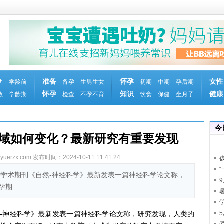
准备
怀孕
女性
幼
学龄前
备孕
生男生女
初期
中期
孕后期
怀孕
知识
健康
教
学龄期
检查
不孕不育
饮食
保健
坐月子
今
域如何变化？最新研究有重要发现
erzx.com
发布时间：2024-10-11 11:41:24
下专业学术期刊《自然-神经科学》最新发表一篇神经科学论文称，
孕期
-神经科学》最新发表一篇神经科学论文称，研究发现，人类的