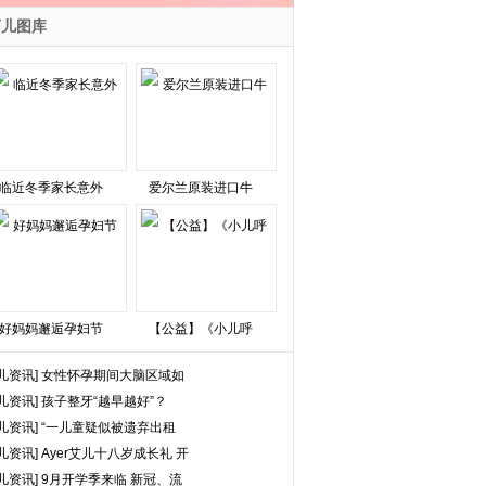
育儿图库
临近冬季家长意外
爱尔兰原装进口牛
好妈妈邂逅孕妇节
【公益】《小儿呼
儿资讯]
女性怀孕期间大脑区域如
儿资讯]
孩子整牙“越早越好”？
儿资讯]
“一儿童疑似被遗弃出租
儿资讯]
Ayer艾儿十八岁成长礼 开
儿资讯]
9月开学季来临 新冠、流