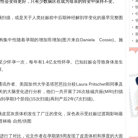
接性会变得更好，只有少数脑区在成为母亲的转变中保持不变。
扫描，或是关于人类妊娠前中后期神经解剖学变化的最早完整图
9
随着孕期的增加而增加(图片来自Daniela Cossio)。施
少怀孕一次，每年有1.4亿女性怀孕。已知妊娠会导致身体发生
晰。
、美国加州大学圣塔芭芭拉分校Laura Pritschet和同事及
的大脑变化进行分析，他们一共开展了26次核磁共振(MRI)扫描
到孕期3个阶段(15次扫描)再到产后2年(7次扫描)。
皮层灰质体积发生了广泛的变化，深色表示受妊娠过渡期影响最
。施普林格·自然/供图
行了对比，论文作者在孕期第9周发现了皮质体积和厚度的大面