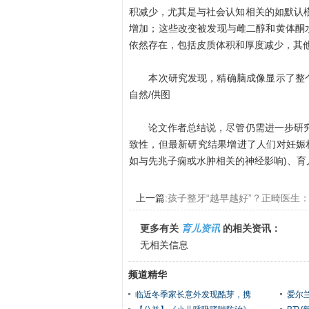
积减少，尤其是与社会认知相关的如默认
增加；这些改变被发现与雌二醇和黄体酮
依然存在，包括皮质体积和厚度减少，其
本次研究发现，精确脑成像显示了整个妊娠期的
自然/供图
论文作者总结说，尽管仍需进一步研究
致性，但最新研究结果增进了人们对妊娠
如与先兆子痫或水肿相关的神经影响)、育
上一篇:
孩子整牙“越早越好”？正畸医生
更多有关
育儿资讯
的相关资讯：
无相关信息
频道精华
临近冬季家长意外发现酷芽，携
爱尔