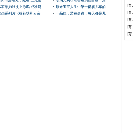
V新闻再度曝光：藏在“三无蛋
婴幼儿奶粉能否在药店占据一席
[育
术家孕妇肚皮上涂鸦 成准妈
原来宝宝人生中第一辆婴儿车的
[育
动画系列片《棉花糖和云朵
一品红：爱在身边，每天都是儿
[育
[育
[育