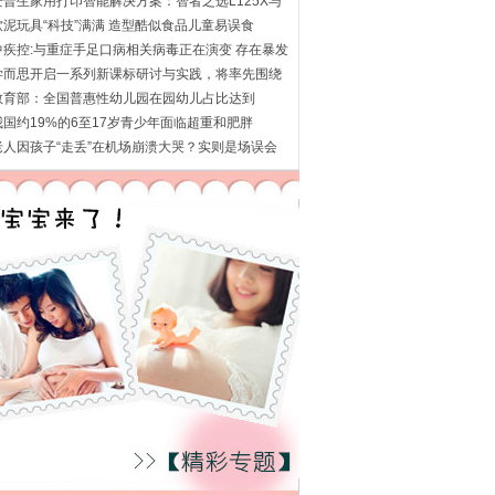
赔
爱普生家用打印智能解决方案：智者之选L125X与
机智
软泥玩具“科技”满满 造型酷似食品儿童易误食
中疾控:与重症手足口病相关病毒正在演变 存在暴发
学而思开启一系列新课标研讨与实践，将率先围绕
新
教育部：全国普惠性幼儿园在园幼儿占比达到
0.8%
我国约19%的6至17岁青少年面临超重和肥胖
老人因孩子“走丢”在机场崩溃大哭？实则是场误会