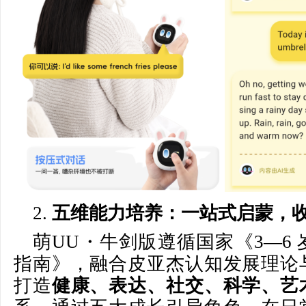
2.
五维能力培养：一站式启蒙，
萌UU・牛剑版遵循国家《3—6
指南》，融合皮亚杰认知发展理论
打造
健康、表达、社交、科学、艺