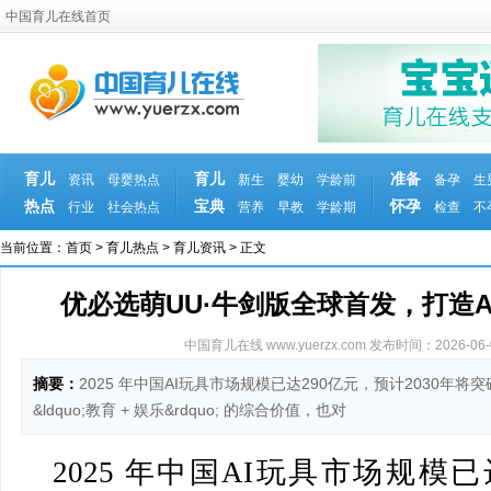
中国育儿在线首页
育儿
育儿
准备
资讯
母婴热点
新生
婴幼
学龄前
备孕
生
热点
宝典
怀孕
行业
社会热点
营养
早教
学龄期
检查
不
当前位置：
首页
>
育儿热点
>
育儿资讯
> 正文
优必选萌UU·牛剑版全球首发，打造
中国育儿在线 www.yuerzx.com
发布时间：2026-06-01
摘要：
2025 年中国AI玩具市场规模已达290亿元，预计2030年
&ldquo;教育 + 娱乐&rdquo; 的综合价值，也对
2025 年中国AI玩具市场规模