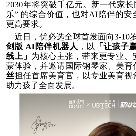
2030年将突破千亿元。新一代家长既
乐” 的综合价值，也对AI陪伴的
更高要求。
近日，优必选全球首发面向3-10
剑版 AI陪伴机器人
，以
「让孩子赢
线上」
为核心主张，带来更专业、安
蒙体验，并邀请国际钢琴家、美育
丝
担任首席美育官，以专业美育视
助力孩子全面发展。