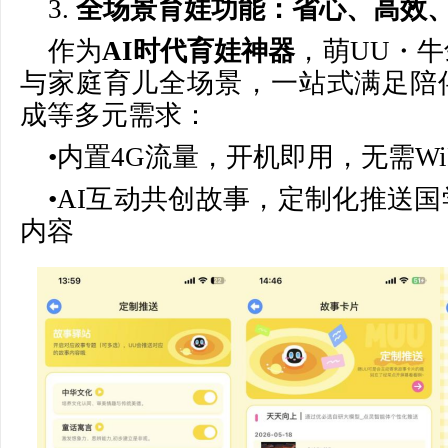
3.
全场景育娃功能：省心、高效
作为
AI时代育娃神器
，萌UU・
与家庭育儿全场景，一站式满足陪
成等多元需求：
•内置4G流量，开机即用，无需Wi
•AI互动共创故事，定制化推送
内容