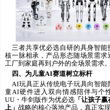
三者共享优必选自研的具身智能
核一脉相承，产品形态随场景需求
工厂到家庭再到户外的全场景需求
四、为儿童AI
赛道树立标杆
AI玩具正从传统电子玩具向智能
童AI硬件进入双向情感陪伴与个
UU・牛剑版作为优必选
「让孩子赢
上」
战略的核心落地产品，真正实现