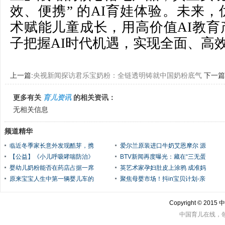
效、便携” 的AI育娃体验。未来
术赋能儿童成长，用高价值AI教育
子把握AI时代机遇，实现全面、高
上一篇:
央视新闻探访君乐宝奶粉：全链透明铸就中国奶粉底气
下一篇
更多有关
育儿资讯
的相关资讯：
无相关信息
频道精华
临近冬季家长意外发现酷芽，携
爱尔兰原装进口牛奶艾恩摩尔 源
【公益】《小儿呼吸哮喘防治》
BTV新闻再度曝光：藏在“三无蛋
婴幼儿奶粉能否在药店占据一席
英艺术家孕妇肚皮上涂鸦 成准妈
原来宝宝人生中第一辆婴儿车的
聚焦母婴市场！抖in宝贝计划-亲
Copyright © 201
中国育儿在线，